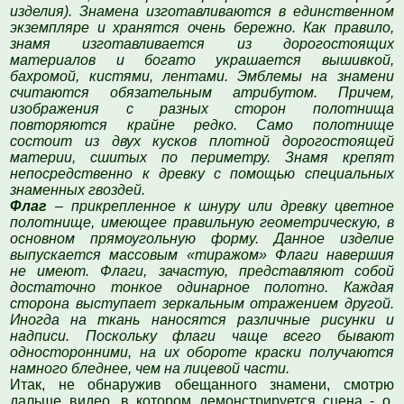
изделия). Знамена изготавливаются в единственном
экземпляре и хранятся очень бережно. Как правило,
знамя изготавливается из дорогостоящих
материалов и богато украшается вышивкой,
бахромой, кистями, лентами. Эмблемы на знамени
считаются обязательным атрибутом. Причем,
изображения с разных сторон полотнища
повторяются крайне редко. Само полотнище
состоит из двух кусков плотной дорогостоящей
материи, сшитых по периметру. Знамя крепят
непосредственно к древку с помощью специальных
знаменных гвоздей.
Флаг
–
прикрепленное к шнуру или древку цветное
полотнище, имеющее правильную геометрическую, в
основном прямоугольную форму. Данное изделие
выпускается массовым «тиражом» Флаги навершия
не имеют. Флаги, зачастую, представляют собой
достаточно тонкое одинарное полотно. Каждая
сторона выступает зеркальным отражением другой.
Иногда на ткань наносятся различные рисунки и
надписи. Поскольку флаги чаще всего бывают
односторонними, на их обороте краски получаются
намного бледнее, чем на лицевой части.
Итак, не обнаружив обещанного знамени, смотрю
дальше видео, в котором демонстрируется сцена - о,