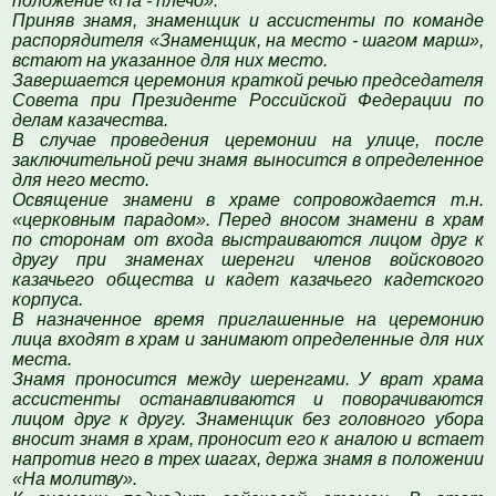
положение «На - плечо».
Приняв знамя, знаменщик и ассистенты по команде
распорядителя «Знаменщик, на место - шагом марш»,
встают на указанное для них место.
Завершается церемония краткой речью председателя
Совета при Президенте Российской Федерации по
делам казачества.
В случае проведения церемонии на улице, после
заключительной речи знамя выносится в определенное
для него место.
Освящение знамени в храме сопровождается т.н.
«церковным парадом». Перед вносом знамени в храм
по сторонам от входа выстраиваются лицом друг к
другу при знаменах шеренги членов войскового
казачьего общества и кадет казачьего кадетского
корпуса.
В назначенное время приглашенные на церемонию
лица входят в храм и занимают определенные для них
места.
Знамя проносится между шеренгами. У врат храма
ассистенты останавливаются и поворачиваются
лицом друг к другу. Знаменщик без головного убора
вносит знамя в храм, проносит его к аналою и встает
напротив него в трех шагах, держа знамя в положении
«На молитву».