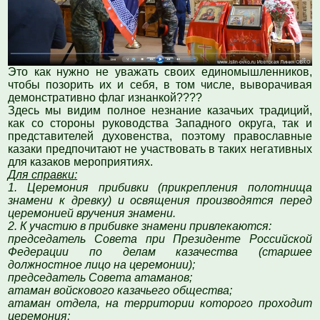
Это как нужно не уважать своих единомышленников,
чтобы позорить их и себя, в том числе, выворачивая
демонстративно флаг изнанкой????
Здесь мы видим полное незнание казачьих традиций,
как со стороны руководства Западного округа, так и
представителей духовенства, поэтому православные
казаки предпочитают не участвовать в таких негативных
для казаков мероприятиях.
Для справки:
1. Церемония прибивки (прикрепления полотнища
знамени к древку) и освящения производятся перед
церемонией вручения знамени.
2. К участию в прибивке знамени привлекаются:
председатель Совета при Президенте Российской
Федерации по делам казачества (старшее
должностное лицо на церемонии);
председатель Совета атаманов;
атаман войскового казачьего общества;
атаман отдела, на территории которого проходит
церемония;