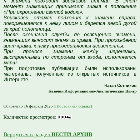
К знамени подходит войсковой атаман. В этот
момент знаменщик принимает знамя в положение
«При окроплении святой водою».
Войсковой атаман подходит к знамени справа,
поворачивается к нему лицом и берется левой рукой
за край полотнища.
После окончания службы по освящению знамени,
знаменщик выносит знамя из храма. При прохождении
врат храма, к нему присоединяются ассистенты.
При проносе знамени между шеренгами,
выстроенными по сторонам от входа, исполняется
марш.
При подготовке публикации были использованы
материалы, полученные из открытых источников в
Интернете.
Натан Сотников
Казачий Информационно-Аналитический Центр
Обновлено 16 февраля 2025
[Постоянная ссылка]
Количество просмотров:
Вернуться в раздел
ВЕСТИ АРХИВ