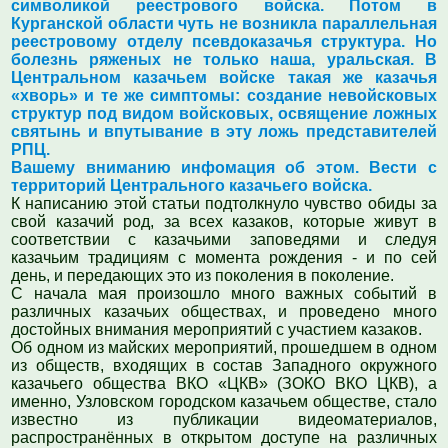
символикой реестрового войска. Потом в
Курганской области чуть не возникла параллельная
реестровому отделу псевдоказачья структура. Но
болезнь ряженых не только наша, уральская. В
Центральном казачьем войске такая же казачья
«хворь» и те же симптомы: создание невойсковых
структур под видом войсковых, освящение ложных
святынь и впутывание в эту ложь представителей
РПЦ.
Вашему вниманию инфомация об этом. Вести с
территорий Центрального казачьего войска.
К написанию этой статьи подтолкнуло чувство обиды за
свой казачий род, за всех казаков, которые живут в
соответствии с казачьими заповедями и следуя
казачьим традициям с момента рождения - и по сей
день, и передающих это из поколения в поколение.
С начала мая произошло много важных событий в
различных казачьих обществах, и проведено много
достойных внимания мероприятий с участием казаков.
Об одном из майских мероприятий, прошедшем в одном
из обществ, входящих в состав Западного окружного
казачьего общества ВКО «ЦКВ» (ЗОКО ВКО ЦКВ), а
именно, Узловском городском казачьем обществе, стало
известно из публикации видеоматериалов,
распространённых в открытом доступе на различных