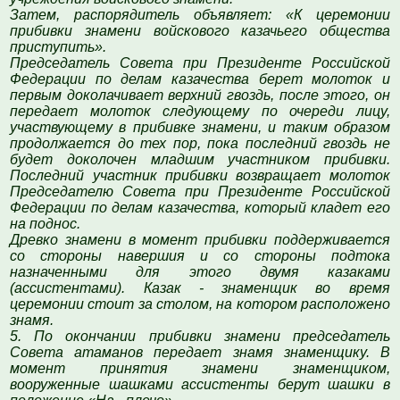
Затем, распорядитель объявляет: «К церемонии
прибивки знамени войскового казачьего общества
приступить».
Председатель Совета при Президенте Российской
Федерации по делам казачества берет молоток и
первым доколачивает верхний гвоздь, после этого, он
передает молоток следующему по очереди лицу,
участвующему в прибивке знамени, и таким образом
продолжается до тех пор, пока последний гвоздь не
будет доколочен младшим участником прибивки.
Последний участник прибивки возвращает молоток
Председателю Совета при Президенте Российской
Федерации по делам казачества, который кладет его
на поднос.
Древко знамени в момент прибивки поддерживается
со стороны навершия и со стороны подтока
назначенными для этого двумя казаками
(ассистентами). Казак - знаменщик во время
церемонии стоит за столом, на котором расположено
знамя.
5. По окончании прибивки знамени председатель
Совета атаманов передает знамя знаменщику. В
момент принятия знамени знаменщиком,
вооруженные шашками ассистенты берут шашки в