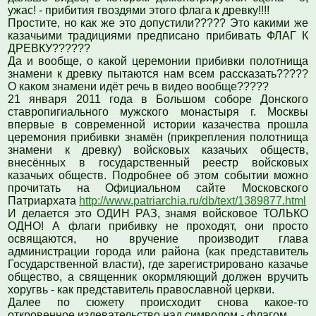
ужас! - прибития гвоздями этого флага к древку!!!!
Простите, но как же это допустили????? Это какими же
казачьими традициями предписано прибивать ФЛАГ К
ДРЕВКУ??????
Да и вообще, о какой церемонии прибивки полотнища
знамени к древку пытаются нам всем рассказать?????
О каком знамени идёт речь в видео вообще?????
21 января 2011 года в Большом соборе Донского
ставропигиального мужского монастыря г. Москвы
впервые в современной истории казачества прошла
церемония прибивки знамён (прикрепления полотнища
знамени к древку) войсковых казачьих обществ,
внесённых в государственный реестр войсковых
казачьих обществ. Подробнее об этом событии можно
прочитать на Официальном сайте Московского
Патриархата
http://www.patriarchia.ru/db/text/1389877.html
И делается это ОДИН РАЗ, знамя войсковое ТОЛЬКО
ОДНО! А флаги прибивку не проходят, они просто
освящаются, но вручение производит глава
администрации города или района (как представитель
Государственной власти), где зарегистрировано казачье
общество, а священник окормляющий должен вручить
хоругвь - как представитель православной церкви.
Далее по сюжету происходит снова какое-то
откровенное издевательство над символом - флагом.