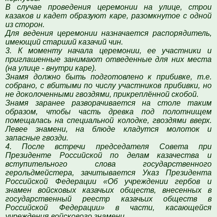
В случае проведения церемонии на улице, строи
казаков и кадет образуют каре, разомкнутое с одной
из сторон.
Для ведения церемонии назначается распорядитель,
имеющий старший казачий чин.
3. К моменту начала церемонии, ее участники и
приглашенные занимают отведенные для них места
(на улице - внутри каре).
Знамя должно быть подготовлено к прибивке, т.е.
собрано, с вбитыми по числу участников прибивки, но
не доколоченными гвоздями, прикреплённой скобой.
Знамя заранее разворачивается на столе таким
образом, чтобы часть древка под полотнищем
помещалась на специальной колодке, гвоздями вверх.
Левее знамени, на блюде кладутся молоток и
запасные гвозди.
4. После встречи председателя Совета при
Президенте Российской по делам казачества и
вступительного слова государственного
герольдмейстера, зачитывается Указ Президента
Российской Федерации «Об учреждении гербов и
знамен войсковых казачьих обществ, внесенных в
государственный реестр казачьих обществ в
Российской Федерации» в части, касающейся
учреждения войскового знамени.