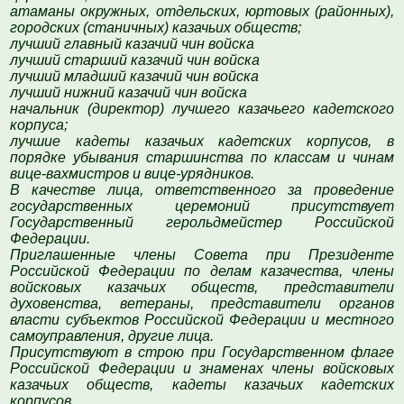
атаманы окружных, отдельских, юртовых (районных),
городских (станичных) казачьих обществ;
лучший главный казачий чин войска
лучший старший казачий чин войска
лучший младший казачий чин войска
лучший нижний казачий чин войска
начальник (директор) лучшего казачьего кадетского
корпуса;
лучшие кадеты казачьих кадетских корпусов, в
порядке убывания старшинства по классам и чинам
вице-вахмистров и вице-урядников.
В качестве лица, ответственного за проведение
государственных церемоний присутствует
Государственный герольдмейстер Российской
Федерации.
Приглашенные члены Совета при Президенте
Российской Федерации по делам казачества, члены
войсковых казачьих обществ, представители
духовенства, ветераны, представители органов
власти субъектов Российской Федерации и местного
самоуправления, другие лица.
Присутствуют в строю при Государственном флаге
Российской Федерации и знаменах члены войсковых
казачьих обществ, кадеты казачьих кадетских
корпусов.