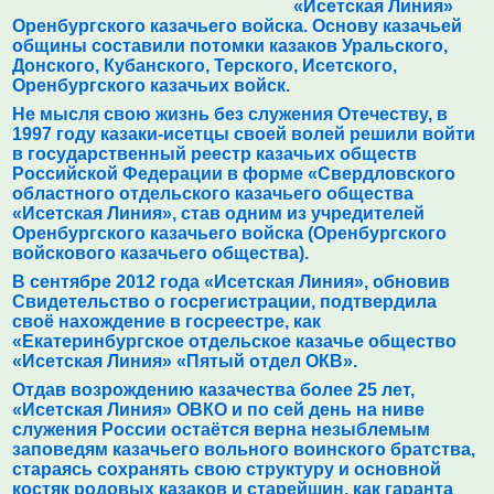
«Исетская Линия»
Оренбургского казачьего войска. Основу казачьей
общины составили потомки казаков Уральского,
Донского, Кубанского, Терского, Исетского,
Оренбургского казачьих войск.
Не мысля свою жизнь без служения Отечеству, в
1997 году казаки-исетцы своей волей решили войти
в государственный реестр казачьих обществ
Российской Федерации в форме «Свердловского
областного отдельского казачьего общества
«Исетская Линия», став одним из учредителей
Оренбургского казачьего войска (Оренбургского
войскового казачьего общества).
В сентябре 2012 года «Исетская Линия», обновив
Свидетельство о госрегистрации, подтвердила
своё нахождение в госреестре, как
«Екатеринбургское отдельское казачье общество
«Исетская Линия» «Пятый отдел ОКВ».
Отдав возрождению казачества более 25 лет,
«Исетская Линия» ОВКО и по сей день на ниве
служения России остаётся верна незыблемым
заповедям казачьего вольного воинского братства,
стараясь сохранять свою структуру и основной
костяк родовых казаков и старейшин, как гаранта