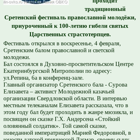
проходит
традиционный
Сретенский фестиваль православной молодёжи,
приуроченный к 100-летию гибели святых
Царственных страстотерпцев.
Фестиваль открылся в воскресенье, 4 февраля,
Сретенским балом православной и светской
молодежи.
Бал состоялся в Духовно-просветительском Центре
Екатеринбургской Митрополии по адресу:
ул.Репина, 6а в конференц-зале.
Главный организатор Сретенского бала - Сурова
Елизавета – активист Молодежной казачьей
организации Свердловской области. В интервью
местным телеканалам Елизавета рассказала, что в
этом году бал будет проходить в жанре мюзикла, и
посвящен он сказке Г.Х. Андерсена «Стойкий
оловянный солдатик». Той самой сказке,
поведанной императрицей Марией Федоровной, в
юности датской принцессой Дагмар, своему сыну