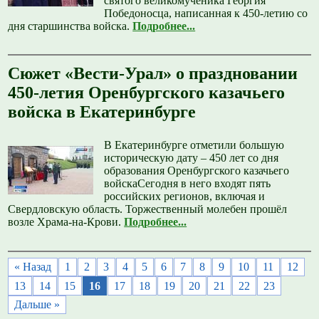
святого великомученика Георгия
Победоносца, написанная к 450-летию со
дня старшинства войска.
Подробнее...
Сюжет «Вести-Урал» о праздновании
450-летия Оренбургского казачьего
войска в Екатеринбурге
В Екатеринбурге отметили большую
историческую дату – 450 лет со дня
образования Оренбургского казачьего
войскаСегодня в него входят пять
российских регионов, включая и
Свердловскую область. Торжественный молебен прошёл
возле Храма-на-Крови.
Подробнее...
« Назад
1
2
3
4
5
6
7
8
9
10
11
12
13
14
15
16
17
18
19
20
21
22
23
Дальше »