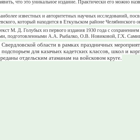
аявить, что это уникальное издание. Практически его можно назв
з наиболее известных и авторитетных научных исследований, п
вского, который находится в Еткульском районе Челябинского о
текст М. Д. Голубых из первого издания 1930 года с сохранени
ми, подготовленными А.А. Рыбалко, О.В. Новиковой, Г.Х. Сами
в Свердловской области в рамках праздничных мероприят
 подспорьем для казачьих кадетских классов, школ и кор
ереданы отдельским атаманам на войсковом круге.