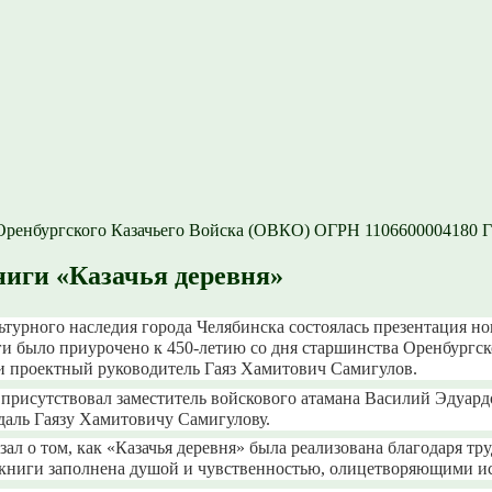
ренбургского Казачьего Войска (ОВКО) ОГРН 1106600004180 
ниги «Казачья деревня»
ьтурного наследия города Челябинска состоялась презентация но
и было приурочено к 450-летию со дня старшинства Оренбургско
 и проектный руководитель Гаяз Хамитович Самигулов.
 присутствовал заместитель войскового атамана Василий Эдуар
аль Гаязу Хамитовичу Самигулову.
зал о том, как «Казачья деревня» была реализована благодаря т
книги заполнена душой и чувственностью, олицетворяющими ист