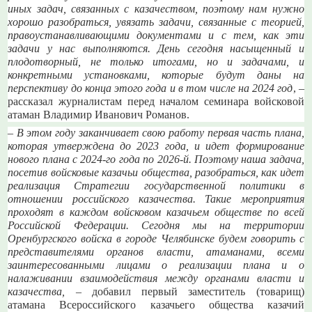
иных задач, связанных с казачеством, поэтому нам нужно
хорошо разобраться, увязать задачи, связанные с теорией,
правоустанавливающими документами и с тем, как эти
задачи у нас выполняются. День сегодня насыщенный и
плодотворный, не только итогами, но и задачами, и
конкретными установками, которые будут даны на
перспективу до конца этого года и в том числе на 2024 год
, –
рассказал журналистам перед началом семинара войсковой
атаман Владимир Иванович Романов.
– В этом году заканчивает свою работу первая часть плана,
которая утверждена до 2023 года, и идет формирование
нового плана с 2024-го года по 2026-й. Поэтому наша задача,
посетив войсковые казачьи общества, разобраться, как идет
реализация Стратегии государственной политики в
отношении российского казачества. Такие мероприятия
проходят в каждом войсковом казачьем обществе по всей
Российской Федерации. Сегодня мы на территории
Оренбургского войска в городе Челябинске будем говорить с
представителями органов власти, атаманами, всеми
заинтересованными лицами о реализации плана и о
налаживании взаимодействия между органами власти и
казачества,
– добавил первый заместитель (товарищ)
атамана Всероссийского казачьего общества казачий