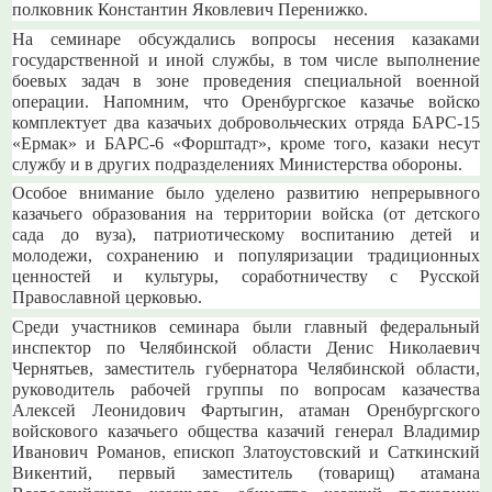
полковник Константин Яковлевич Перенижко.
На семинаре обсуждались вопросы несения казаками
государственной и иной службы, в том числе выполнение
боевых задач в зоне проведения специальной военной
операции. Напомним, что Оренбургское казачье войско
комплектует два казачьих добровольческих отряда БАРС-15
«Ермак» и БАРС-6 «Форштадт», кроме того, казаки несут
службу и в других подразделениях Министерства обороны.
Особое внимание было уделено развитию непрерывного
казачьего образования на территории войска (от детского
сада до вуза), патриотическому воспитанию детей и
молодежи, сохранению и популяризации традиционных
ценностей и культуры, соработничеству с Русской
Православной церковью.
Среди участников семинара были главный федеральный
инспектор по Челябинской области Денис Николаевич
Чернятьев, заместитель губернатора Челябинской области,
руководитель рабочей группы по вопросам казачества
Алексей Леонидович Фартыгин, атаман Оренбургского
войскового казачьего общества казачий генерал Владимир
Иванович Романов, епископ Златоустовский и Саткинский
Викентий, первый заместитель (товарищ) атамана