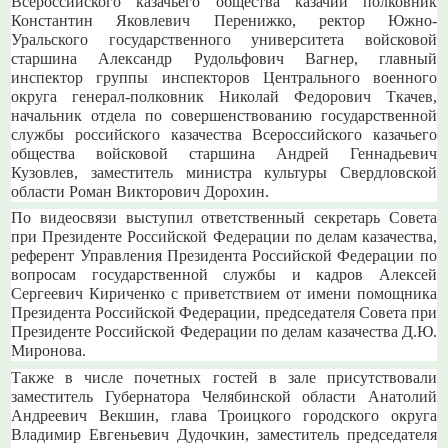
Всероссийского казачьего общества казачий полковник
Константин Яковлевич Перенижко, ректор Южно-
Уральского государственного университета войсковой
старшина Александр Рудольфович Вагнер, главный
инспектор группы инспекторов Центрального военного
округа генерал-полковник Николай Федорович Ткачев,
начальник отдела по совершенствованию государственной
службы российского казачества Всероссийского казачьего
общества войсковой старшина Андрей Геннадьевич
Кузовлев, заместитель министра культуры Свердловской
области Роман Викторович Дорохин.
По видеосвязи выступил ответственный секретарь Совета
при Президенте Российской Федерации по делам казачества,
референт Управления Президента Российской Федерации по
вопросам государственной службы и кадров Алексей
Сергеевич Кириченко с приветствием от имени помощника
Президента Российской Федерации, председателя Совета при
Президенте Российской Федерации по делам казачества Д.Ю.
Миронова.
Также в числе почетных гостей в зале присутствовали
заместитель Губернатора Челябинской области Анатолий
Андреевич Векшин, глава Троицкого городского округа
Владимир Евгеньевич Дудочкин, заместитель председателя